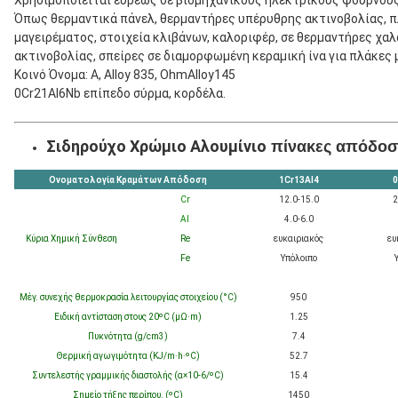
Χρησιμοποιείται ευρέως σε βιομηχανικούς ηλεκτρικούς φούρνους
Όπως θερμαντικά πάνελ, θερμαντήρες υπέρυθρης ακτινοβολίας, π
μαγειρέματος, στοιχεία κλιβάνων, καλοριφέρ, σε θερμαντήρες χα
ακτινοβολίας, σπείρες σε διαμορφωμένη κεραμική ίνα για πλάκες 
Κοινό Όνομα: A, Alloy 835, OhmAlloy145
0Cr21Al6Nb επίπεδο σύρμα, κορδέλα.
Σιδηρούχο Χρώμιο Αλουμίνιο
πίνακες απόδοσ
Ονοματολογία Κραμάτων Απόδοση
1Cr13Al4
0
Cr
12.0-15.0
2
Al
4.0-6.0
Κύρια Χημική Σύνθεση
Re
ευκαιριακός
ευ
Fe
Υπόλοιπο
Μέγ. συνεχής θερμοκρασία λειτουργίας στοιχείου (°C)
950
Ειδική αντίσταση στους 20ºC (μΩ·m)
1.25
Πυκνότητα (g/cm3)
7.4
Θερμική αγωγιμότητα (KJ/m·h·ºC)
52.7
Συντελεστής γραμμικής διαστολής (α×10-6/ºC)
15.4
Σημείο τήξης περίπου. (ºC)
1450