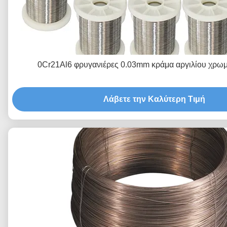
0Cr21Al6 φρυγανιέρες 0.03mm κράμα αργιλίου χρωμ
Λάβετε την Καλύτερη Τιμή