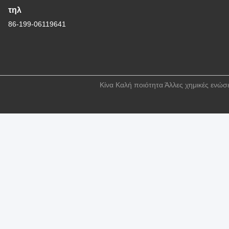
τηλ
86-199-06119641
Κίνα Καλή ποιότητα Άλλες χημικές ενώσ