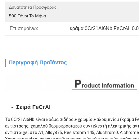
Δυνατότητα Προσφοράς:
500 Τόνοι Το Μήνα
Επισημαίνω:
κράμα 0Cr21Al6Nb FeCrAl
, 
0.
Περιγραφή Προϊόντος
Σειρά FeCrAl
Το 0Cr21Al6Nb είναι κράμα σιδήρου-χρωμίου-αλουμινίου (κράμα Fe
αντίστασης, χαμηλού θερμοκρασιακού συντελεστή ηλεκτρικής αντ
αντιστοιχεί στα A1, Alloy875, Resistohm 145, Aluchrom0, Alchro