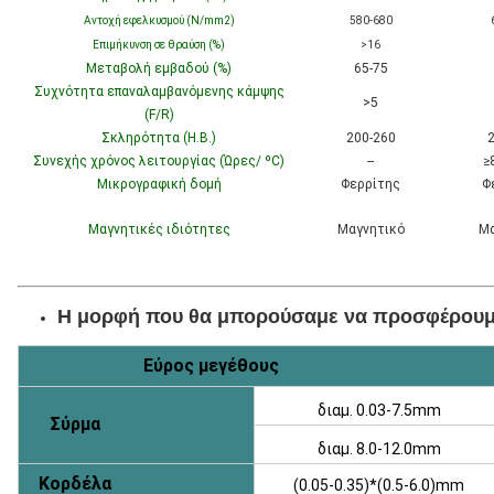
Αντοχή εφελκυσμού (N/mm2)
580-680
Επιμήκυνση σε θραύση (%)
>16
Μεταβολή εμβαδού (%)
65-75
Συχνότητα επαναλαμβανόμενης κάμψης
>5
(F/R)
Σκληρότητα (H.B.)
200-260
2
Συνεχής χρόνος λειτουργίας (Ώρες/ ºC)
--
≥
Μικρογραφική δομή
Φερρίτης
Φ
Μαγνητικές ιδιότητες
Μαγνητικό
Μα
Η μορφή που θα μπορούσαμε να προσφέρου
Εύρος μεγέθους
διαμ. 0.03-7.5mm
Σύρμα
διαμ. 8.0-12.0mm
Κορδέλα
(0.05-0.35)*(0.5-6.0)mm