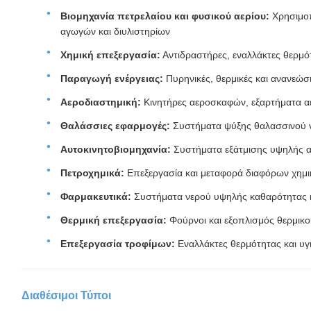
Βιομηχανία πετρελαίου και φυσικού αερίου:
Χρησιμοπ
αγωγών και διυλιστηρίων
Χημική επεξεργασία:
Αντιδραστήρες, εναλλάκτες θερμ
Παραγωγή ενέργειας:
Πυρηνικές, θερμικές και ανανεώσι
Αεροδιαστημική:
Κινητήρες αεροσκαφών, εξαρτήματα α
Θαλάσσιες εφαρμογές:
Συστήματα ψύξης θαλασσινού ν
Αυτοκινητοβιομηχανία:
Συστήματα εξάτμισης υψηλής 
Πετροχημικά:
Επεξεργασία και μεταφορά διαφόρων χημ
Φαρμακευτικά:
Συστήματα νερού υψηλής καθαρότητας κ
Θερμική επεξεργασία:
Φούρνοι και εξοπλισμός θερμικ
Επεξεργασία τροφίμων:
Εναλλάκτες θερμότητας και υ
Διαθέσιμοι Τύποι