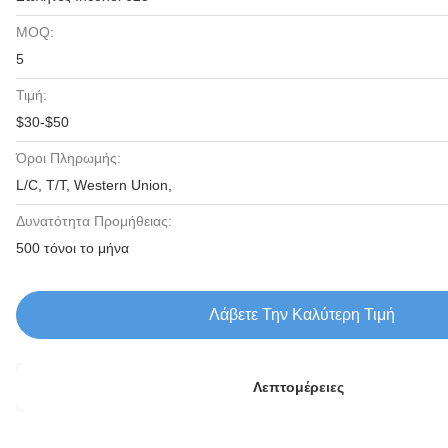
MOQ:
5
Τιμή:
$30-$50
Όροι Πληρωμής:
L/C, T/T, Western Union,
Δυνατότητα Προμήθειας:
500 τόνοι το μήνα
Λάβετε Την Καλύτερη Τιμή
Λεπτομέρειες