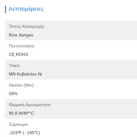
Λεπτομέρειες
Τόπος Καταγωγής:
Κίνα Jiangsu
Πιστοποίηση:
CE,ROHS
Υλικό:
ΜΝ Κοβαλτίου Νι
Νικέλιο (min):
58%
Θερμική Αγωγιμότητα:
90,8 W/m*°C
Σημείωμα:
-319℉ (- 195℃)