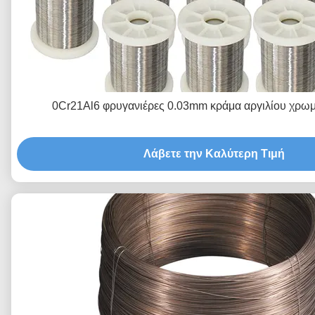
0Cr21Al6 φρυγανιέρες 0.03mm κράμα αργιλίου χρωμ
Λάβετε την Καλύτερη Τιμή