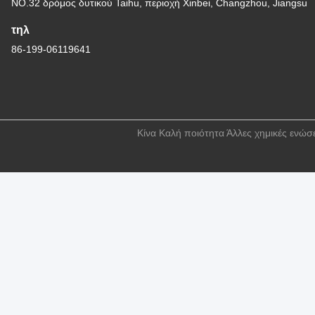
NO.32 δρόμος δυτικού Taihu, περιοχή Xinbei, Changzhou, Jiangsu
τηλ
86-199-06119641
Κίνα Καλή ποιότητα Άλλες χημικές ενώσ