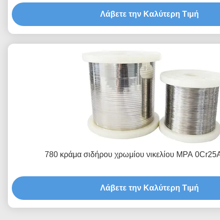
Λάβετε την Καλύτερη Τιμή
780 κράμα σιδήρου χρωμίου νικελίου MPA 0Cr25A
Λάβετε την Καλύτερη Τιμή