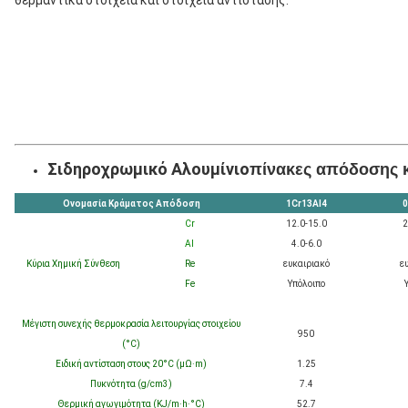
θερμαντικά στοιχεία και στοιχεία αντίστασης.
Σιδηροχρωμικό Αλουμίνιο
πίνακες απόδοσης 
Ονομασία Κράματος Απόδοση
1Cr13Al4
0
Cr
12.0-15.0
2
Al
4.0-6.0
Κύρια Χημική Σύνθεση
Re
ευκαιριακό
ε
Fe
Υπόλοιπο
Μέγιστη συνεχής θερμοκρασία λειτουργίας στοιχείου
950
(°C)
Ειδική αντίσταση στους 20°C (μΩ·m)
1.25
Πυκνότητα (g/cm3)
7.4
Θερμική αγωγιμότητα (KJ/m·h·°C)
52.7