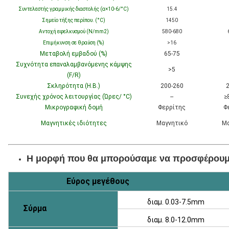
Συντελεστής γραμμικής διαστολής (α×10-6/°C)
15.4
Σημείο τήξης περίπου. (°C)
1450
Αντοχή εφελκυσμού (N/mm2)
580-680
Επιμήκυνση σε θραύση (%)
>16
Μεταβολή εμβαδού (%)
65-75
Συχνότητα επαναλαμβανόμενης κάμψης
>5
(F/R)
Σκληρότητα (H.B.)
200-260
2
Συνεχής χρόνος λειτουργίας (Ώρες/ °C)
--
≥
Μικρογραφική δομή
Φερρίτης
Φ
Μαγνητικές ιδιότητες
Μαγνητικό
Μα
Η μορφή που θα μπορούσαμε να προσφέρου
Εύρος μεγέθους
διαμ. 0.03-7.5mm
Σύρμα
διαμ. 8.0-12.0mm