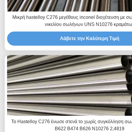
Μικρή hastelloy C276 μεγέθους inconel διοχέτευση με 
νικελίου σωλήνων UNS N10276 κραμάτ
Λάβετε την Καλύτερη Τιμή
Το Hastelloy C276 ένωσε στενά το χωρίς συγκόλληση 
B622 B474 B626 N10276 2,4819