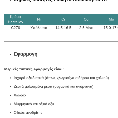
Κράμα
Ni
Cr
Co
Mo
Hastelloy
C276
Υπόλοιπο
14.5-16.5
2.5 Max
15.0-17.
Εφαρμογή
Μερικές τυπικές εφαρμογές είναι:
Ισχυρά οξειδωτικά (όπως χλωριούχα σιδήρου και χαλκού)
Ζεστά μολυσμένα μέσα (οργανικά και ανόργανα)
Χλώριο
Μυρμηκικό και οξικό οξύ
Οξικός ανυδρίτης