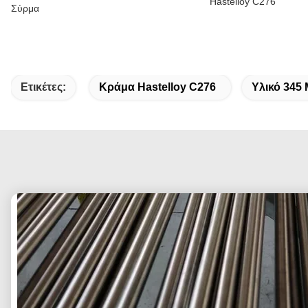
Hastelloy C276
Σύρμα
Ετικέτες:
Κράμα Hastelloy C276
Υλικό 345 