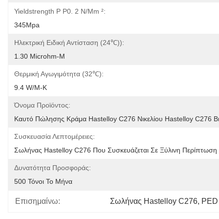
Yieldstrength Ρ P0. 2 N/mm ²:
345Mpa
Ηλεκτρική Ειδική Αντίσταση (24℃)):
1.30 Microhm-Μ
Θερμική Αγωγιμότητα (32℃):
9.4 W/m-Κ
Όνομα Προϊόντος:
Καυτό Πώλησης Κράμα Hastelloy C276 Νικελίου Hastelloy C276 
Συσκευασία Λεπτομέρειες:
Σωλήνας Hastelloy C276 Που Συσκευάζεται Σε Ξύλινη Περίπτωση 
Δυνατότητα Προσφοράς:
500 Τόνοι Το Μήνα
Επισημαίνω:
Σωλήνας Hastelloy C276
, 
PED 