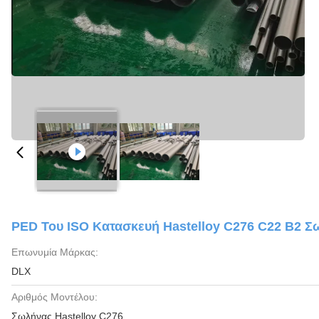
PED Του ISO Κατασκευή Hastelloy C276 C22 B2 
Επωνυμία Μάρκας:
DLX
Αριθμός Μοντέλου:
Σωλήνας Hastelloy C276